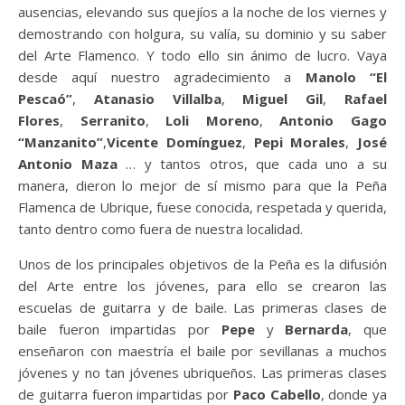
ausencias, elevando sus quejíos a la noche de los viernes y
demostrando con holgura, su valía, su dominio y su saber
del Arte Flamenco. Y todo ello sin ánimo de lucro. Vaya
desde aquí nuestro agradecimiento a
Manolo “El
Pescaó”
,
Atanasio Villalba
,
Miguel Gil
,
Rafael
Flores
,
Serranito
,
Loli Moreno
,
Antonio Gago
“Manzanito”
,
Vicente Domínguez
,
Pepi Morales
,
José
Antonio Maza
… y tantos otros, que cada uno a su
manera, dieron lo mejor de sí mismo para que la Peña
Flamenca de Ubrique, fuese conocida, respetada y querida,
tanto dentro como fuera de nuestra localidad.
Unos de los principales objetivos de la Peña es la difusión
del Arte entre los jóvenes, para ello se crearon las
escuelas de guitarra y de baile. Las primeras clases de
baile fueron impartidas por
Pepe
y
Bernarda
, que
enseñaron con maestría el baile por sevillanas a muchos
jóvenes y no tan jóvenes ubriqueños. Las primeras clases
de guitarra fueron impartidas por
Paco Cabello
, donde ya