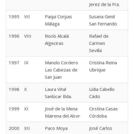
Jerez de la Fra.
1995
VII
Paqui Corpas
Susana Genil
Málaga
San Fernando
1996
VIII
Rocío Alcalá
Rafael de
Algeciras
Carmen
Sevilla
1997
IX
Manolo Cordero
Cristina Reina
Las Cabezas de
Ubrique
San Juan
1998
X
Laura Vital
Lidia Cabello
Sanlúcar Bda.
Cádiz
1999
XI
José de la Mena
Cirstina Casas
Mairena del Alcor
Córdoba
2000
XII
Paco Moya
José Carlos