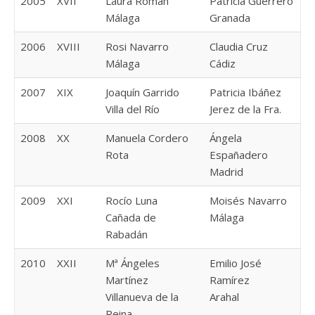
2005
XVII
Laura Román
Patricia Guerrero
Málaga
Granada
2006
XVIII
Rosi Navarro
Claudia Cruz
Málaga
Cádiz
2007
XIX
Joaquín Garrido
Patricia Ibáñez
Villa del Río
Jerez de la Fra.
2008
XX
Manuela Cordero
Ángela
Rota
Españadero
Madrid
2009
XXI
Rocío Luna
Moisés Navarro
Cañada de
Málaga
Rabadán
2010
XXII
Mª Ángeles
Emilio José
Martínez
Ramírez
Villanueva de la
Arahal
Reina