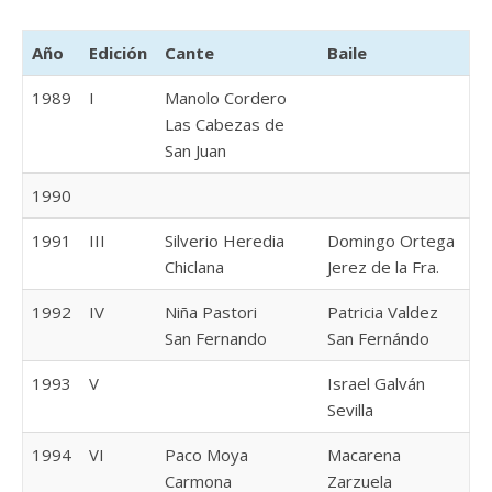
Año
Edición
Cante
Baile
1989
I
Manolo Cordero
Las Cabezas de
San Juan
1990
1991
III
Silverio Heredia
Domingo Ortega
Chiclana
Jerez de la Fra.
1992
IV
Niña Pastori
Patricia Valdez
San Fernando
San Fernándo
1993
V
Israel Galván
Sevilla
1994
VI
Paco Moya
Macarena
Carmona
Zarzuela